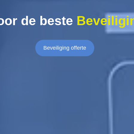
oor de beste
Beveiligi
Beveiliging offerte